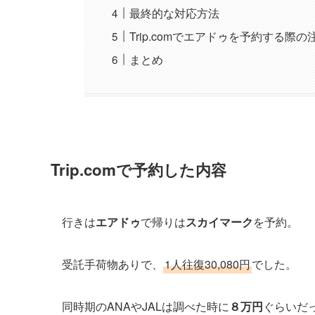
最終的な対応方法
Trip.comでエアドゥを予約する際の
まとめ
Trip.comで予約した内容
行きは
エアドゥ
で帰りは
スカイマーク
を予約。
受託手荷物ありで、
1人往復30,080円
でした。
同時期のANAやJALは調べた時に
８万円
ぐらいだ