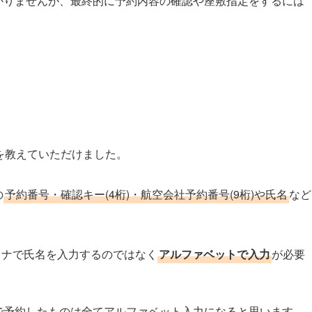
はわかりませんが、最終的に予約内容の確認や座敷指定をするには
を教えていただけました。
の
予約番号・確認キー(4桁)・航空会社予約番号(9桁)や氏名
など
カナで氏名を入力するのではなく
アルファベットで入力
が必要
omで予約したものは全てアルファベット入力になると思います。