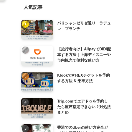
人気記事
パリシャンゼリゼ通り ラデュ
レ ブランチ
【旅行者向け】AlipayでDiDi配
車する方法｜上海ディズニーや
市内観光で便利な使い方
KlookでA’REXチケットを予約
する方法 & 乗車方法
Trip.comでエアドゥを予約し
たら座席指定できない？対処法
まとめ
香港でのUberの使い方完全ガ