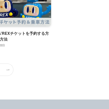
でA’REXチケットを予約する方
車方法
22日